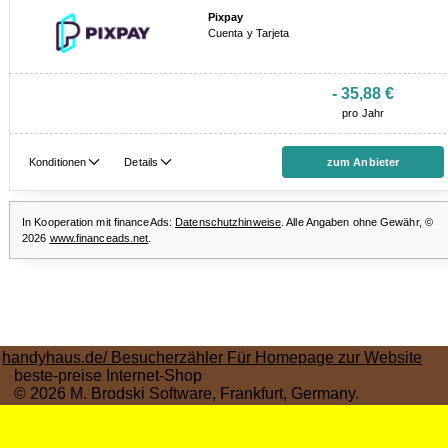
handyhaus.de/ Besucherzähler Für Homepage zur Website
beste-preise Internet-Shop
© 2026 M. Brodski Software, Frankfurt, Germany.