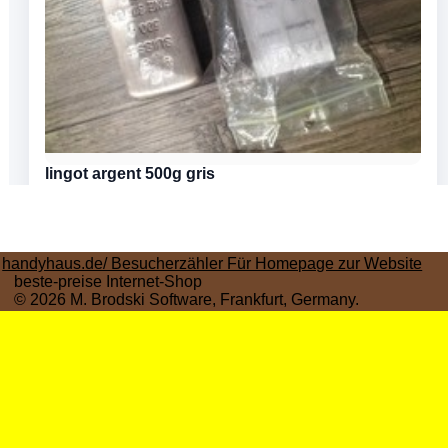
handyhaus.de/ Besucherzähler Für Homepage zur Website
beste-preise Internet-Shop
© 2026 M. Brodski Software, Frankfurt, Germany.