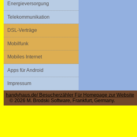
Energieversorgung
Telekommunikation
DSL-Verträge
Mobilfunk
Mobiles Internet
Apps für Android
Impressum
handyhaus.de/ Besucherzähler Für Homepage zur Website
b
© 2026 M. Brodski Software, Frankfurt, Germany.