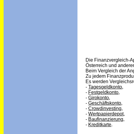
Die Finanzvergleich-Ap
Österreich und ander
Beim Vergleich der An
Zu jedem Finanzproduk
Es werden Vergleichsr
-
Tagesgeldkonto
,
-
Festgeldkonto
,
-
Girokonto
,
-
Geschäftskonto
,
-
Crowdinvesting
,
-
Wertpapierdepot
,
-
Baufinanzierung
,
-
Kreditkarte
.